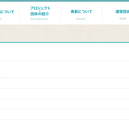
s
fastest withdrawal online casino canada
crypto casino
best bitcoin casino
skrill