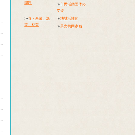
問題
≫
市民活動団体の
支援
≫
食・産業、漁
≫
地域活性化
業、林業
≫
男女共同参画