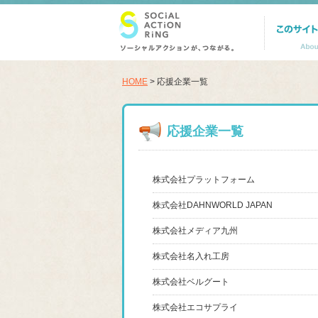
HOME
> 応援企業一覧
応援企業一覧
harry casino uk
non gamstop paypal casinos
credit card casino
online casino uk paypal
pay n play casinos
株式会社プラットフォーム
casino
non uk casinos
paysafecard casino
株式会社DAHNWORLD JAPAN
株式会社メディア九州
株式会社名入れ工房
株式会社ベルグート
株式会社エコサプライ