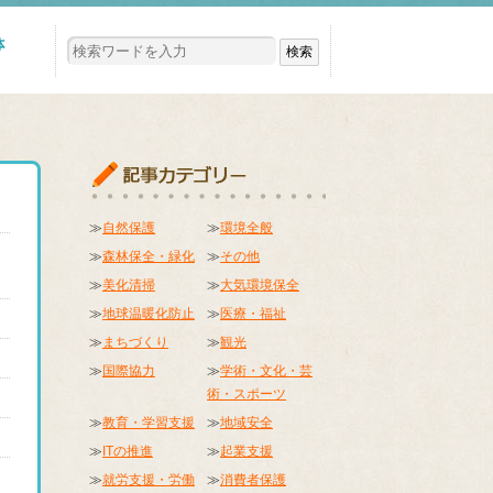
≫
自然保護
≫
環境全般
≫
森林保全・緑化
≫
その他
≫
美化清掃
≫
大気環境保全
≫
地球温暖化防止
≫
医療・福祉
≫
まちづくり
≫
観光
≫
国際協力
≫
学術・文化・芸
術・スポーツ
≫
教育・学習支援
≫
地域安全
≫
ITの推進
≫
起業支援
≫
就労支援・労働
≫
消費者保護